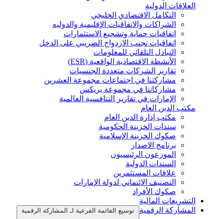
العلاقات الدولية
التكامل الاقتصادي الخليجي
الشراكات والاتفاقيات الإقليمية والدوليه
اتفاقيات حماية وتشجيع الاستثمارات
اتفاقيات تجنب الازدواج الضريبي على الدخل
التبادل التلقائي للمعلومات
الأنشطة الاقتصادية الواقعية (ESR)
تقارير الشركات متعددة الجنسيات
مشاركتنا في اجتماعات مجموعة العشرين
مشاركاتنا في مجموعة بريكس
الإمارات في تقارير التنافسية العالمية
مكتب الدين العام
مكتب إدارة الدين العام
سندات الخزينة الحكومية
صكوك الخزينة الإسلامية
برنامج الاصدار
الموزعون الرئيسيون
السندات الدولية
علاقات المستثمرين
التصنيف الائتماني لدولة الإمارات
صكوك الأفراد
التشريعات المالية
المشاركة الرقمية
توسيع القائمة الفرعية لـ المشاركة الرقمية