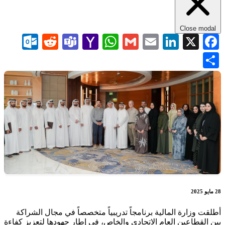
Close modal
com
Reddit
Teams
WhatsApp
Yahoo
Gmail
LinkedIn
Email
Facebook
X
Mail
Share
28 مايو 2025
أطلقت وزارة المالية برنامجاً تدريبياً متخصصاً في مجال الشراكة
بين القطاعين العام الاتحادي والخاص، في إطار جهودها لتعزيز كفاءة