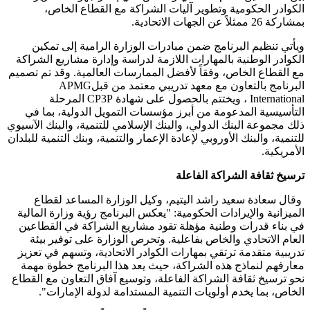
الكوادر الحكومية وتطوير آليات الشراكة مع القطاع الخاص،
بمشاركة 26 ممثلاً عن الجهات الاتحادية.
ويأتي تنظيم البرنامج ضمن مبادرات الوزارة الرامية إلى تمكين
الكوادر الوطنية بالمهارات اللازمة لدراسة وإدارة مشاريع الشراكة
مع القطاع الخاص، وفقاً لأفضل الممارسات العالمية. وقد تم تصميم
البرنامج بالتعاون مع معهد تدريبي معتمد من قبلAPMG
International ، ويختتم بالحصول على شهادة CP3P المرحلة
التأسيسية المدعومة من أبرز مؤسسات التمويل الدولية، بما في
ذلك مجموعة البنك الدولي، والبنك الإسلامي للتنمية، والبنك الآسيوي
للتنمية، والبنك الأوروبي لإعادة الإعمار والتنمية، وبنك التنمية للبلدان
الأمريكية.
ترسيخ ثقافة الشراكة الفاعلة
وقال سعادة سعيد راشد اليتيم، وكيل الوزارة المساعد لقطاع
الميزانية والإيرادات الحكومية: "يعكس البرنامج رؤية وزارة المالية
في بناء قدرات وطنية مؤهلة تقود مشاريع الشراكة في القطاعين
العام الاتحادي والخاص بفاعلية. وتحرص الوزارة على توفير بيئة
تدريبية متقدمة ترتقي بمهارات الكوادر الاتحادية، وتسهم في تعزيز
معارفهم لنماذج هذه الشراكة، حيث يعد هذا البرنامج خطوة مهمة
نحو ترسيخ ثقافة الشراكة الفاعلة، وتوسيع آفاق التعاون مع القطاع
الخاص، بما يخدم أولويات التنمية المستدامة لدولة الإمارات".