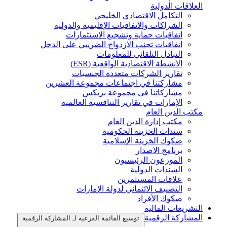
العلاقات الدولية
التكامل الاقتصادي الخليجي
الشراكات والاتفاقيات الإقليمية والدوليه
اتفاقيات حماية وتشجيع الاستثمارات
اتفاقيات تجنب الازدواج الضريبي على الدخل
التبادل التلقائي للمعلومات
الأنشطة الاقتصادية الواقعية (ESR)
تقارير الشركات متعددة الجنسيات
مشاركتنا في اجتماعات مجموعة العشرين
مشاركاتنا في مجموعة بريكس
الإمارات في تقارير التنافسية العالمية
مكتب الدين العام
مكتب إدارة الدين العام
سندات الخزينة الحكومية
صكوك الخزينة الإسلامية
برنامج الاصدار
الموزعون الرئيسيون
السندات الدولية
علاقات المستثمرين
التصنيف الائتماني لدولة الإمارات
صكوك الأفراد
التشريعات المالية
المشاركة الرقمية
توسيع القائمة الفرعية لـ المشاركة الرقمية