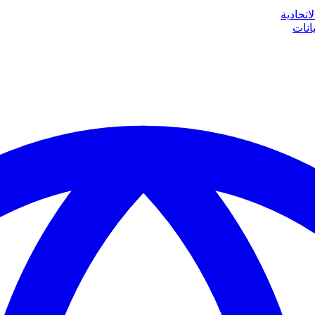
اتحادية
انات