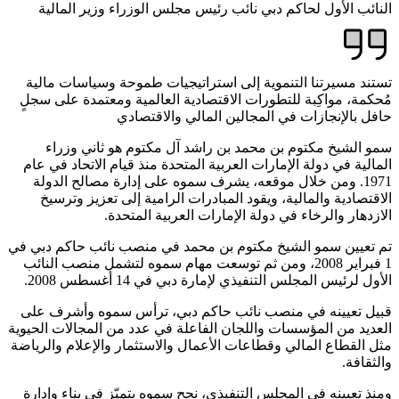
النائب الأول لحاكم دبي نائب رئيس مجلس الوزراء وزير المالية
تستند مسيرتنا التنموية إلى استراتيجيات طموحة وسياسات مالية
مُحكمة، مواكِبة للتطورات الاقتصادية العالمية ومعتمدة على سجلٍ
حافل بالإنجازات في المجالين المالي والاقتصادي
سمو الشيخ مكتوم بن محمد بن راشد آل مكتوم هو ثاني وزراء
المالية في دولة الإمارات العربية المتحدة منذ قيام الاتحاد في عام
1971. ومن خلال موقعه، يشرف سموه على إدارة مصالح الدولة
الاقتصادية والمالية، ويقود المبادرات الرامية إلى تعزيز وترسيخ
الازدهار والرخاء في دولة الإمارات العربية المتحدة.
تم تعيين سمو الشيخ مكتوم بن محمد في منصب نائب حاكم دبي في
1 فبراير 2008، ومن ثم توسعت مهام سموه لتشمل منصب النائب
الأول لرئيس المجلس التنفيذي لإمارة دبي في 14 أغسطس 2008.
قبيل تعيينه في منصب نائب حاكم دبي، ترأس سموه وأشرف على
العديد من المؤسسات واللجان الفاعلة في عدد من المجالات الحيوية
مثل القطاع المالي وقطاعات الأعمال والاستثمار والإعلام والرياضة
والثقافة.
ومنذ تعيينه في المجلس التنفيذي، نجح سموه بتميّز في بناء وإدارة