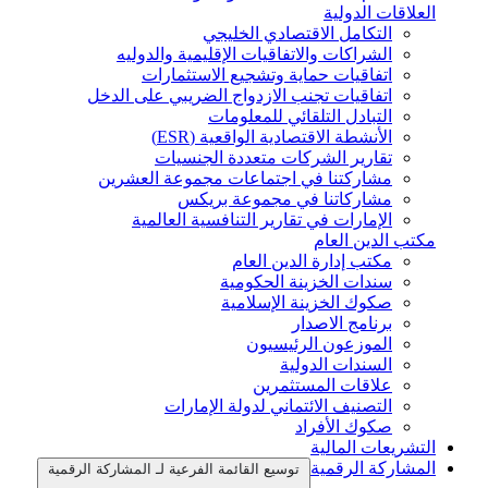
العلاقات الدولية
التكامل الاقتصادي الخليجي
الشراكات والاتفاقيات الإقليمية والدوليه
اتفاقيات حماية وتشجيع الاستثمارات
اتفاقيات تجنب الازدواج الضريبي على الدخل
التبادل التلقائي للمعلومات
الأنشطة الاقتصادية الواقعية (ESR)
تقارير الشركات متعددة الجنسيات
مشاركتنا في اجتماعات مجموعة العشرين
مشاركاتنا في مجموعة بريكس
الإمارات في تقارير التنافسية العالمية
مكتب الدين العام
مكتب إدارة الدين العام
سندات الخزينة الحكومية
صكوك الخزينة الإسلامية
برنامج الاصدار
الموزعون الرئيسيون
السندات الدولية
علاقات المستثمرين
التصنيف الائتماني لدولة الإمارات
صكوك الأفراد
التشريعات المالية
المشاركة الرقمية
توسيع القائمة الفرعية لـ المشاركة الرقمية