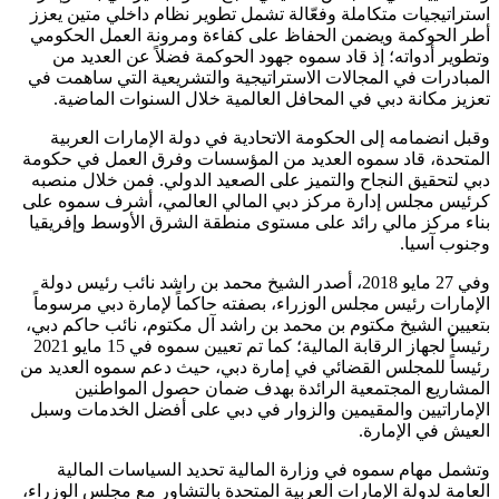
استراتيجيات متكاملة وفعّالة تشمل تطوير نظام داخلي متين يعزز
أطر الحوكمة ويضمن الحفاظ على كفاءة ومرونة العمل الحكومي
وتطوير أدواته؛ إذ قاد سموه جهود الحوكمة فضلاً عن العديد من
المبادرات في المجالات الاستراتيجية والتشريعية التي ساهمت في
تعزيز مكانة دبي في المحافل العالمية خلال السنوات الماضية.
وقبل انضمامه إلى الحكومة الاتحادية في دولة الإمارات العربية
المتحدة، قاد سموه العديد من المؤسسات وفرق العمل في حكومة
دبي لتحقيق النجاح والتميز على الصعيد الدولي. فمن خلال منصبه
كرئيس مجلس إدارة مركز دبي المالي العالمي، أشرف سموه على
بناء مركز مالي رائد على مستوى منطقة الشرق الأوسط وإفريقيا
وجنوب آسيا.
وفي 27 مايو 2018، أصدر الشيخ محمد بن راشد نائب رئيس دولة
الإمارات رئيس مجلس الوزراء، بصفته حاكماً لإمارة دبي مرسوماً
بتعيين الشيخ مكتوم بن محمد بن راشد آل مكتوم، نائب حاكم دبي،
رئيساً لجهاز الرقابة المالية؛ كما تم تعيين سموه في 15 مايو 2021
رئيساً للمجلس القضائي في إمارة دبي، حيث دعم سموه العديد من
المشاريع المجتمعية الرائدة بهدف ضمان حصول المواطنين
الإماراتيين والمقيمين والزوار في دبي على أفضل الخدمات وسبل
العيش في الإمارة.
وتشمل مهام سموه في وزارة المالية تحديد السياسات المالية
العامة لدولة الإمارات العربية المتحدة بالتشاور مع مجلس الوزراء،