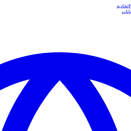
اتحادية
انات