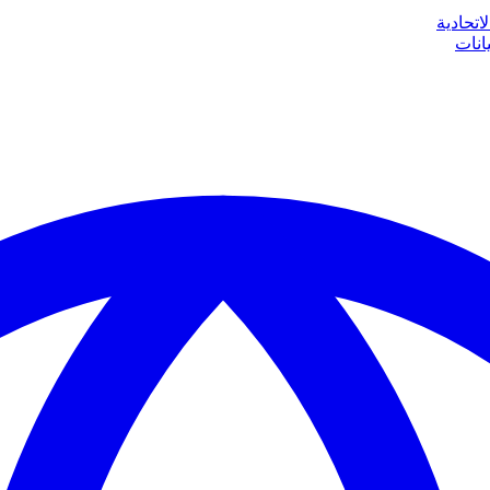
اتحادية
انات