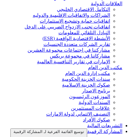
العلاقات الدولية
التكامل الاقتصادي الخليجي
الشراكات والاتفاقيات الإقليمية والدوليه
اتفاقيات حماية وتشجيع الاستثمارات
اتفاقيات تجنب الازدواج الضريبي على الدخل
التبادل التلقائي للمعلومات
الأنشطة الاقتصادية الواقعية (ESR)
تقارير الشركات متعددة الجنسيات
مشاركتنا في اجتماعات مجموعة العشرين
مشاركاتنا في مجموعة بريكس
الإمارات في تقارير التنافسية العالمية
مكتب الدين العام
مكتب إدارة الدين العام
سندات الخزينة الحكومية
صكوك الخزينة الإسلامية
برنامج الاصدار
الموزعون الرئيسيون
السندات الدولية
علاقات المستثمرين
التصنيف الائتماني لدولة الإمارات
صكوك الأفراد
التشريعات المالية
المشاركة الرقمية
توسيع القائمة الفرعية لـ المشاركة الرقمية