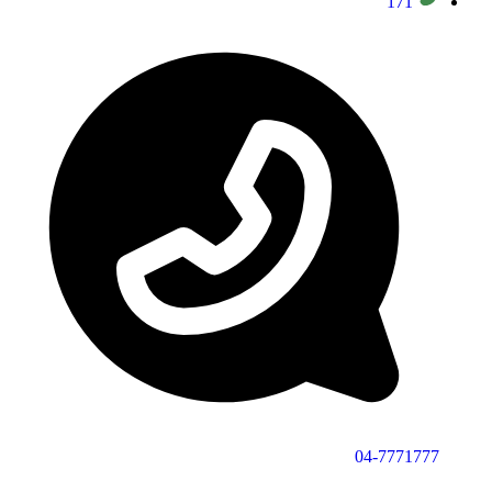
171
04-7771777