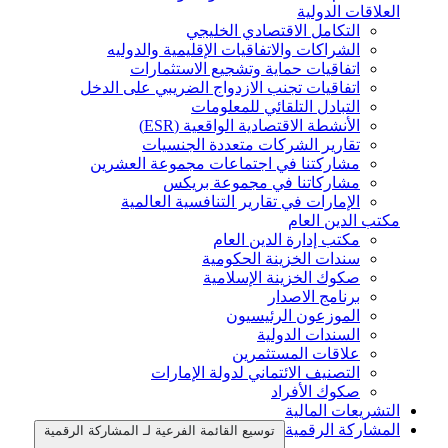
العلاقات الدولية
التكامل الاقتصادي الخليجي
الشراكات والاتفاقيات الإقليمية والدوليه
اتفاقيات حماية وتشجيع الاستثمارات
اتفاقيات تجنب الازدواج الضريبي على الدخل
التبادل التلقائي للمعلومات
الأنشطة الاقتصادية الواقعية (ESR)
تقارير الشركات متعددة الجنسيات
مشاركتنا في اجتماعات مجموعة العشرين
مشاركاتنا في مجموعة بريكس
الإمارات في تقارير التنافسية العالمية
مكتب الدين العام
مكتب إدارة الدين العام
سندات الخزينة الحكومية
صكوك الخزينة الإسلامية
برنامج الاصدار
الموزعون الرئيسيون
السندات الدولية
علاقات المستثمرين
التصنيف الائتماني لدولة الإمارات
صكوك الأفراد
التشريعات المالية
المشاركة الرقمية
توسيع القائمة الفرعية لـ المشاركة الرقمية