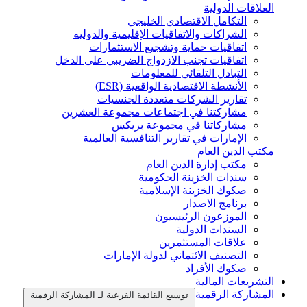
العلاقات الدولية
التكامل الاقتصادي الخليجي
الشراكات والاتفاقيات الإقليمية والدوليه
اتفاقيات حماية وتشجيع الاستثمارات
اتفاقيات تجنب الازدواج الضريبي على الدخل
التبادل التلقائي للمعلومات
الأنشطة الاقتصادية الواقعية (ESR)
تقارير الشركات متعددة الجنسيات
مشاركتنا في اجتماعات مجموعة العشرين
مشاركاتنا في مجموعة بريكس
الإمارات في تقارير التنافسية العالمية
مكتب الدين العام
مكتب إدارة الدين العام
سندات الخزينة الحكومية
صكوك الخزينة الإسلامية
برنامج الاصدار
الموزعون الرئيسيون
السندات الدولية
علاقات المستثمرين
التصنيف الائتماني لدولة الإمارات
صكوك الأفراد
التشريعات المالية
المشاركة الرقمية
توسيع القائمة الفرعية لـ المشاركة الرقمية