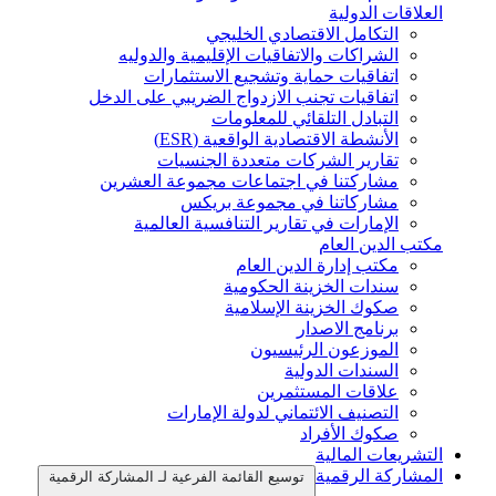
العلاقات الدولية
التكامل الاقتصادي الخليجي
الشراكات والاتفاقيات الإقليمية والدوليه
اتفاقيات حماية وتشجيع الاستثمارات
اتفاقيات تجنب الازدواج الضريبي على الدخل
التبادل التلقائي للمعلومات
الأنشطة الاقتصادية الواقعية (ESR)
تقارير الشركات متعددة الجنسيات
مشاركتنا في اجتماعات مجموعة العشرين
مشاركاتنا في مجموعة بريكس
الإمارات في تقارير التنافسية العالمية
مكتب الدين العام
مكتب إدارة الدين العام
سندات الخزينة الحكومية
صكوك الخزينة الإسلامية
برنامج الاصدار
الموزعون الرئيسيون
السندات الدولية
علاقات المستثمرين
التصنيف الائتماني لدولة الإمارات
صكوك الأفراد
التشريعات المالية
المشاركة الرقمية
توسيع القائمة الفرعية لـ المشاركة الرقمية