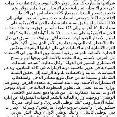
شرائحها ما يقارب 15 مليار دولار خلال اليوم، بزيادة تقارب 5 مرات
عن حجم الإصدار، تم زيادة حجم الإصدار إلى 3 مليار دولار. وتم
تخفيض تسعير السندات بمقدار 25 نقطة أساس عن الأسعار
الافتتاحية لكلتا شريحتي السندات، حيث وصل التسعير النهائي إلى
100 نقطة أساس فوق نسبة عائد سندات الخزينة الأمريكية على
سندات الـ 10 أعوام، وإلى 175 نقطة أساس فوق نسبة عائد سندات
الخزينة الأمريكية على سندات الـ 30 عاماً."وأضاف معاليه: "جاء
امتياز الإصدار الجديد لهذه الصفقة أقل من توقعات السوق في ظل
حالة الاضطرابات التي يشهدها، وهو الأمر الذي يمثل تأكيداً على
القوة الائتمانية لدولة الإمارات في ظل قيادتها الرشيدة، ويعكس
الجدارة الائتمانية للدولة، ورغبة المستثمرين العالميين في الاستفادة
من الفرص الاستثمارية المتعددة والآمنة التي يتيحها لهم والمناخ
الاستثماري المتميز في الدولة."وقال معاليه: "تساهم السندات
السيادية في تعزيز تنافسية دولة الإمارات في كافة الميادين، ويدعم
السياسات المالية والاقتصادية للدولة الرامية إلى تحقيق التنمية
الشاملة والمستدامة من خلال تنويع مصادر الدخل، واستقطاب
الاستثمارات الأجنبية، وبناء بيئة استثمارية متعددة الفرص. وستواصل
وزارة المالية العمل على تطوير المنظومة المالية في الدولة وتوفير
الأدوات المالية الابتكارية التي من شأنها دفع عجلة نمو الاقتصاد
الوطني."وتوجهت وزارة المالية بالشكر للجهات المسؤولة عن إدارة
عملية الإصدار وهي "بنك أبوظبي التجاري"، و"بنك أوف أميريكا
سيكيوريتيز"، و"سيتي جروب جلوبال ماركتس"، وشركة "الإمارات
دبي الوطني كابيتال"، و"بنك أبوظبي الأول"، وبنك "اتش اس بي