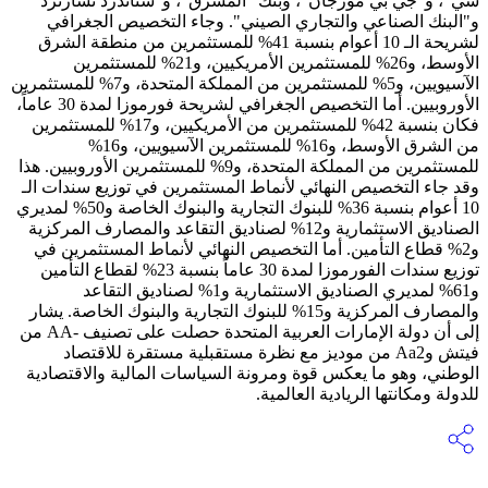
سي"، و"جي بي مورجان"، وبنك "المشرق"، و"ستاندرد تشارترد"
و"البنك الصناعي والتجاري الصيني". وجاء التخصيص الجغرافي
لشريحة الـ 10 أعوام بنسبة 41% للمستثمرين من منطقة الشرق
الأوسط، و26% للمستثمرين الأمريكيين، و21% للمستثمرين
الآسيويين، و5% للمستثمرين من المملكة المتحدة، و7% للمستثمرين
الأوروبيين. أما التخصيص الجغرافي لشريحة فورموزا لمدة 30 عاماً،
فكان بنسبة 42% للمستثمرين من الأمريكيين، و17% للمستثمرين
من الشرق الأوسط، و16% للمستثمرين الآسيويين، و16%
للمستثمرين من المملكة المتحدة، و9% للمستثمرين الأوروبيين. هذا
وقد جاء التخصيص النهائي لأنماط المستثمرين في توزيع سندات الـ
10 أعوام بنسبة 36% للبنوك التجارية والبنوك الخاصة و50% لمديري
الصناديق الاستثمارية و12% لصناديق التقاعد والمصارف المركزية
و2% قطاع التأمين. أما التخصيص النهائي لأنماط المستثمرين في
توزيع سندات الفورموزا لمدة 30 عاماً بنسبة 23% لقطاع التأمين
و61% لمديري الصناديق الاستثمارية و1% لصناديق التقاعد
والمصارف المركزية و15% للبنوك التجارية والبنوك الخاصة. يشار
إلى أن دولة الإمارات العربية المتحدة حصلت على تصنيف -AA من
فيتش وAa2 من موديز مع نظرة مستقبلية مستقرة للاقتصاد
الوطني، وهو ما يعكس قوة ومرونة السياسات المالية والاقتصادية
للدولة ومكانتها الريادية العالمية.