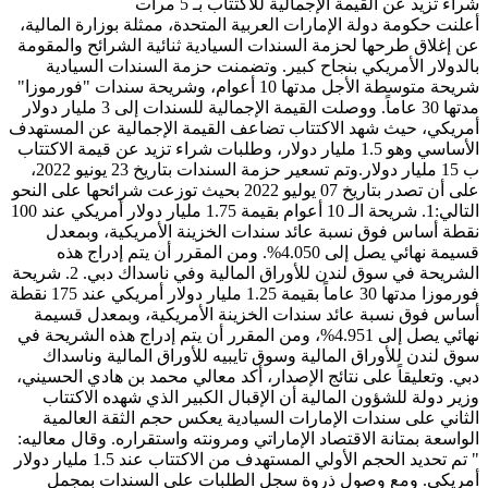
شراء تزيد عن القيمة الإجمالية للاكتتاب بـ 5 مرات
​أعلنت حكومة دولة الإمارات العربية المتحدة، ممثلة بوزارة المالية،
عن إغلاق طرحها لحزمة السندات السيادية ثنائية الشرائح والمقومة
بالدولار الأمريكي بنجاح كبير. وتضمنت حزمة السندات السيادية
شريحة متوسطة الأجل مدتها 10 أعوام، وشريحة سندات "فورموزا"
مدتها 30 عاماً. ووصلت القيمة الإجمالية للسندات إلى 3 مليار دولار
أمريكي، حيث شهد الاكتتاب تضاعف القيمة الإجمالية عن المستهدف
الأساسي وهو 1.5 مليار دولار، وطلبات شراء تزيد عن قيمة الاكتتاب
ب 15 مليار دولار.وتم تسعير حزمة السندات بتاريخ 23 يونيو 2022،
على أن تصدر بتاريخ 07 يوليو 2022 بحيث توزعت شرائحها على النحو
التالي:1. شريحة الـ 10 أعوام بقيمة 1.75 مليار دولار أمريكي عند 100
نقطة أساس فوق نسبة عائد سندات الخزينة الأمريكية، وبمعدل
قسيمة نهائي يصل إلى 4.050%. ومن المقرر أن يتم إدراج هذه
الشريحة في سوق لندن للأوراق المالية وفي ناسداك دبي. 2. شريحة
فورموزا مدتها 30 عاماً بقيمة 1.25 مليار دولار أمريكي عند 175 نقطة
أساس فوق نسبة عائد سندات الخزينة الأمريكية، وبمعدل قسيمة
نهائي يصل إلى 4.951%، ومن المقرر أن يتم إدراج هذه الشريحة في
سوق لندن للأوراق المالية وسوق تايبيه للأوراق المالية وناسداك
دبي. وتعليقاً على نتائج الإصدار، أكد معالي محمد بن هادي الحسيني،
وزير دولة للشؤون المالية أن الإقبال الكبير الذي شهده الاكتتاب
الثاني على سندات الإمارات السيادية يعكس حجم الثقة العالمية
الواسعة بمتانة الاقتصاد الإماراتي ومرونته واستقراره. وقال معاليه:
" تم تحديد الحجم الأولي المستهدف من الاكتتاب عند 1.5 مليار دولار
أمريكي. ومع وصول ذروة سجل الطلبات على السندات بمجمل