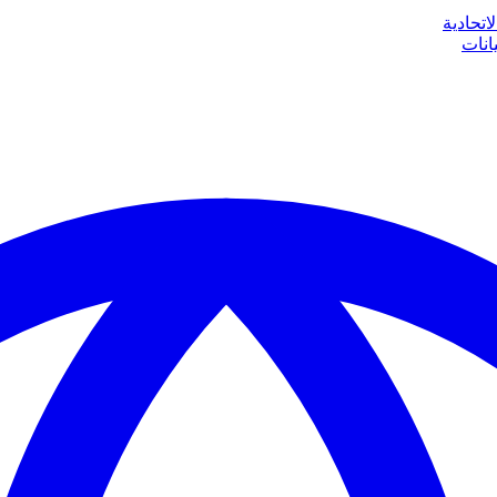
اتحادية
انات