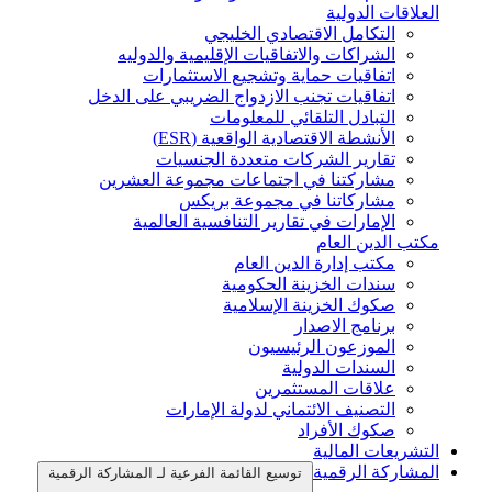
العلاقات الدولية
التكامل الاقتصادي الخليجي
الشراكات والاتفاقيات الإقليمية والدوليه
اتفاقيات حماية وتشجيع الاستثمارات
اتفاقيات تجنب الازدواج الضريبي على الدخل
التبادل التلقائي للمعلومات
الأنشطة الاقتصادية الواقعية (ESR)
تقارير الشركات متعددة الجنسيات
مشاركتنا في اجتماعات مجموعة العشرين
مشاركاتنا في مجموعة بريكس
الإمارات في تقارير التنافسية العالمية
مكتب الدين العام
مكتب إدارة الدين العام
سندات الخزينة الحكومية
صكوك الخزينة الإسلامية
برنامج الاصدار
الموزعون الرئيسيون
السندات الدولية
علاقات المستثمرين
التصنيف الائتماني لدولة الإمارات
صكوك الأفراد
التشريعات المالية
المشاركة الرقمية
توسيع القائمة الفرعية لـ المشاركة الرقمية