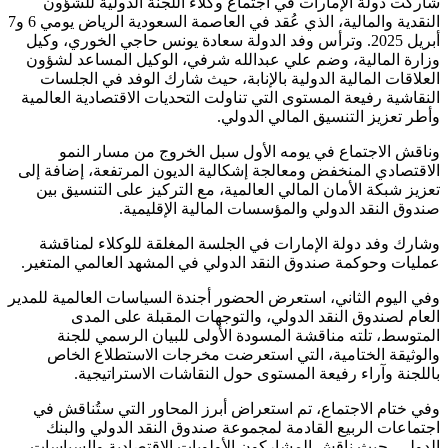
شاركت دولة الإمارات في اجتماع وكلاء اللجنة الدولية للشؤون
النقدية والمالية، الذي عُقد في العاصمة السعودية الرياض يومي 6 و7
أبريل 2025. وترأس وفد الدولة سعادة يونس حاجي الخوري، وكيل
وزارة المالية، وضم علي عبدالله شرفي، الوكيل المساعد لشؤون
العلاقات المالية الدولية بالإنابة، حيث شارك الوفد في الجلسات
النقاشية رفيعة المستوى التي تناولت التحديات الاقتصادية العالمية
وأطر تعزيز التنسيق المالي الدولي.
وناقش الاجتماع في يومه الأول سبل الخروج من مسار النمو
الاقتصادي المنخفض ومعالجة إشكالية الديون المرتفعة، إضافة إلى
تعزيز شبكة الأمان المالي العالمية، مع التركيز على التنسيق بين
صندوق النقد الدولي والمؤسسات المالية الإقليمية.
وشارك وفد دولة الإمارات في الجلسة المغلقة للوكلاء لمناقشة
عمليات وحوكمة صندوق النقد الدولي في المشهد العالمي المتغير.
وفي اليوم الثاني، استعرض الحضور أجندة السياسات العالمية للمدير
العام لصندوق النقد الدولي، والتوجهات المقبلة على المدى
المتوسط، تلته مناقشة المسودة الأولى للبيان الرسمي للجنة
والوثيقة الختامية، التي استعرضت مخرجات الاستطلاع الخاص
باللجنة وآراء رفيعة المستوى حول النقاشات الاستراتيجية.
وفي ختام الاجتماع، تم استعراض أبرز المحاور التي ستُناقش في
اجتماعات الربيع القادمة لمجموعة صندوق النقد الدولي والبنك
الدولي، حيث ناقش المشاركون الأولويات الاقتصادية والسياسات