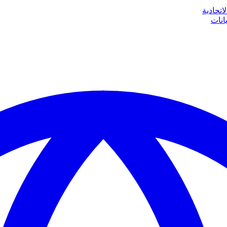
اتحادية
انات