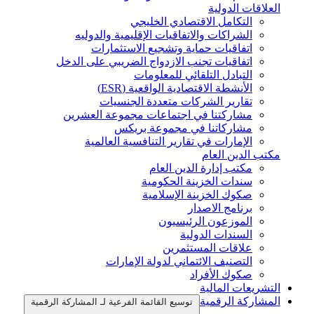
العلاقات الدولية
التكامل الاقتصادي الخليجي
الشراكات والاتفاقيات الإقليمية والدوليه
اتفاقيات حماية وتشجيع الاستثمارات
اتفاقيات تجنب الازدواج الضريبي على الدخل
التبادل التلقائي للمعلومات
الأنشطة الاقتصادية الواقعية (ESR)
تقارير الشركات متعددة الجنسيات
مشاركتنا في اجتماعات مجموعة العشرين
مشاركاتنا في مجموعة بريكس
الإمارات في تقارير التنافسية العالمية
مكتب الدين العام
مكتب إدارة الدين العام
سندات الخزينة الحكومية
صكوك الخزينة الإسلامية
برنامج الاصدار
الموزعون الرئيسيون
السندات الدولية
علاقات المستثمرين
التصنيف الائتماني لدولة الإمارات
صكوك الأفراد
التشريعات المالية
المشاركة الرقمية
توسيع القائمة الفرعية لـ المشاركة الرقمية