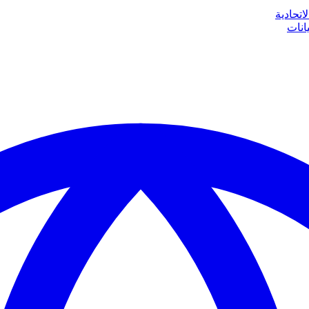
اتحادية
انات