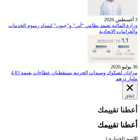
3 أغسطس 2026
وزارة المالية تعتمد نظامي “آني” و”جيون” لسداد رسوم الخدمات
والغرامات الاتحادية
30 يوليو 2026
مزادان لصكوك وسندات الخزينة يستقطبان عطاءات بقيمة 4.83
مليار درهم
إغلاق
أعطنا تقييمك
أعطنا تقييمك
الاسم
(اختياري)