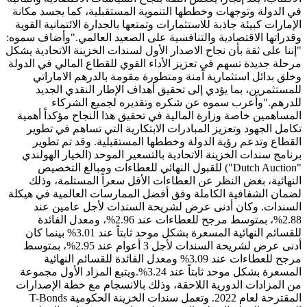
في الدولة وتوجهات وخططها التنموية المستقبلية، كما يجسد مكانة
الإمارات كبيئة جاذبة للاستثمارات وتمتعها بالجدارة الائتمانية القوية
وقدراتها الاقتصادية والتنافسية على الصعيد العالمي."وأضاف سموه:
"إننا على ثقة بأن نجاح الاصدار الأول لسندات الخزينة الاتحادية يشكل
مرحلة جديدة تسهم في تعزيز الأداء القوي للقطاع المالي في الدولة
وخلق بدائل استثمارية آمنة ومتطورة مقومة بالدرهم الاماراتي
للمستثمرين، بما يؤدي إلى تحقيق أهداف الإطار النقدي الجديد
للدرهم."وأعرب سموه عن شكره وتقديره لجميع الشركاء
المساهمين خاصة وزارة المالية في تحقيق هذا النجاح مؤكداً أهمية
تكامل الجهود وتعزيز المبادرات الابتكارية التي تساهم في تطوير
القطاع وتدعم رؤية الدولة وخططها المستقبلية. وقد تم تطوير
برنامج سندات الخزينة الاتحادية بالتسعير الموحد (الخيار الهولندي
"Dutch Auction") للقبول النهائي للعطاءات ومبالغ التخصيص
النهائية، بغض النظر عن العطاءات الأقل سعراً المستلمة، وذلك
لضمان الشفافية الكاملة وفق أفضل الممارسات العالمية في هيكلة
السندات. وكان أدنى عرض لشريحة السندات لأجل عامين عند
2.88%، بمتوسط مرجح للعطاءات عند 2.96%، ومعدل الفائدة
للقسائم النهائية المسعرة بشكل موحد ثابتاً عند 3.01% بينما كان
أدنى عرض لشريحة السندات لأجل 3 أعوام عند 2.95%، بمتوسط
مرجح للعطاءات عند 3.09% ومعدل الفائدة للقسائم النهائية
المسعرة بشكل موحد ثابتاً عند 3.24%.ويتبع المزاد الأول مجموعة
من المزادات الدورية اللاحقة، وذلك بالانسجام مع خطة الإصدارات
المقترحة لعام 2022. وتعمل سندات الخزينة الحكومية T-Bonds