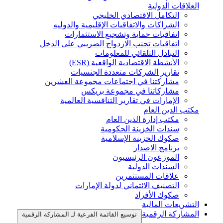
العلاقات الدولية
التكامل الاقتصادي الخليجي
الشراكات والاتفاقيات الإقليمية والدوليه
اتفاقيات حماية وتشجيع الاستثمارات
اتفاقيات تجنب الازدواج الضريبي على الدخل
التبادل التلقائي للمعلومات
الأنشطة الاقتصادية الواقعية (ESR)
تقارير الشركات متعددة الجنسيات
مشاركتنا في اجتماعات مجموعة العشرين
مشاركاتنا في مجموعة بريكس
الإمارات في تقارير التنافسية العالمية
مكتب الدين العام
مكتب إدارة الدين العام
سندات الخزينة الحكومية
صكوك الخزينة الإسلامية
برنامج الاصدار
الموزعون الرئيسيون
السندات الدولية
علاقات المستثمرين
التصنيف الائتماني لدولة الإمارات
صكوك الأفراد
التشريعات المالية
المشاركة الرقمية
توسيع القائمة الفرعية لـ المشاركة الرقمية