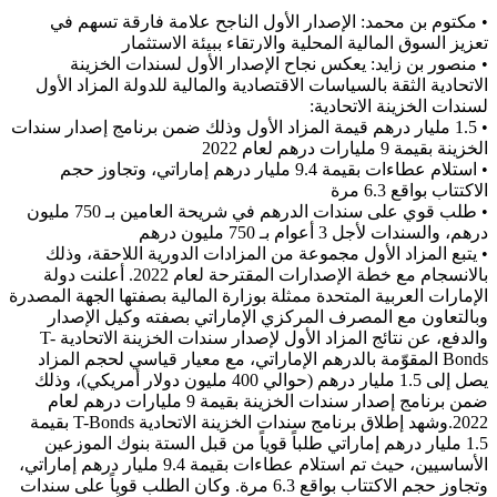
• مكتوم بن محمد: الإصدار الأول الناجح علامة فارقة تسهم في
تعزيز السوق المالية المحلية والارتقاء ببيئة الاستثمار
• منصور بن زايد: يعكس نجاح الإصدار الأول لسندات الخزينة
الاتحادية الثقة بالسياسات الاقتصادية والمالية للدولة ​المزاد الأول
لسندات الخزينة الاتحادية:
• 1.5 مليار درهم قيمة المزاد الأول وذلك ضمن برنامج إصدار سندات
الخزينة بقيمة 9 مليارات درهم لعام 2022
• استلام عطاءات بقيمة 9.4 مليار درهم إماراتي، وتجاوز حجم
الاكتتاب بواقع 6.3 مرة
• طلب قوي على سندات الدرهم في شريحة العامين بـ 750 مليون
درهم، والسندات لأجل 3 أعوام بـ 750 مليون درهم
• يتبع المزاد الأول مجموعة من المزادات الدورية اللاحقة، وذلك
بالانسجام مع خطة الإصدارات المقترحة لعام 2022. أعلنت دولة
الإمارات العربية المتحدة ممثلة بوزارة المالية بصفتها الجهة المصدرة
وبالتعاون مع المصرف المركزي الإماراتي بصفته وكيل الإصدار
والدفع، عن نتائج المزاد الأول لإصدار سندات الخزينة الاتحادية T-
Bonds المقوّمة بالدرهم الإماراتي، مع معيار قياسي لحجم المزاد
يصل إلى 1.5 مليار درهم (حوالي 400 مليون دولار أمريكي)، وذلك
ضمن برنامج إصدار سندات الخزينة بقيمة 9 مليارات درهم لعام
2022.وشهد إطلاق برنامج سندات الخزينة الاتحادية T-Bonds بقيمة
1.5 مليار درهم إماراتي طلباً قوياً من قبل الستة بنوك الموزعين
الأساسيين، حيث تم استلام عطاءات بقيمة 9.4 مليار درهم إماراتي،
وتجاوز حجم الاكتتاب بواقع 6.3 مرة. وكان الطلب قوياً على سندات