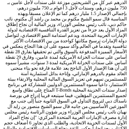
الدرهم عبر كلٍ من الشريحتين موزعة على سندات لأجل عامين بـ
750 مليون درهم، وسندات لأجل 3 أعوام بـ 750 مليون درهم،
بإجمالي الإصدار 1.5 مليار درهم كما تم الإعلان مسبقاً.وبهذه
المناسبة قال سمو الشيخ مكتوم بن محمد بن راشد آل مكتوم، نائب
حاكم دبي، نائب رئيس مجلس الوزراء، وزير المالية أن نجاح إطلاق
المزاد الأول يعد جزءاً من تعزيز القدرة التنافسية الاقتصادية لدولة
الإمارات العربية المتحدة، ويدعم استدامة النمو الاقتصادي، لتواصل
دولة الإمارات ترسيخ مكانتها كواحدة من بين الاقتصادات الأكثر
تنافسية وتقدماً في العالم.وأكد سموه على أن هذا النجاح ينعكس في
الأسعار المميزة المدفوعة بالسوق والتي تم تحقيقها بفارق 28 نقطة
أساس على سندات الخزانة الأمريكية لمدة عامين، وفارق 29 نقطة
أساس على سندات الخزانة الأمريكية لمدة 3 سنوات، مشيراً سموه
إلى أن هذا الإصدار الأول الناجح يعد علامة فارقة نحو بناء منحنى
العائد مقوم بالدرهم الإماراتي، وإتاحة بدائل استثمارية آمنة
للمستثمرين تسهم في تعزيز السوق المالية المحلية والارتقاء ببيئة
الاستثمار، داعياً سموه المستثمرين الدوليين للمشاركة في برنامج
إصدار سندات الخزينة المحلية T-Bonds المتاح على نطاق واسع
لجميع المستثمرين المؤهلين، فيما سيتبعه قريباً إدراج في بورصة
ناسداك دبي لترويج التداول في السوق الثانوية جنباً إلى جنب مع
الموزعين الأساسيين.من جانبه قال سمو الشيخ منصور بن زايد آل
نهيان نائب رئيس مجلس الوزراء وزير شؤون الرئاسة رئيس مجلس
إدارة مصرف الإمارات العربية المتحدة المركزي: "إن نجاح المزاد
الأول لسندات الخزينة الاتحادية، والطلب الذي تجاوز 6 أضعاف حجم
الاكتتاب، يعد إنجازاً يعكس الثقة بنجاح السياسات الاقتصادية والمالية