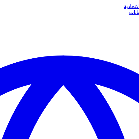
اتحادية
انات