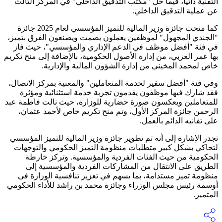
التقنية ذاتياً، فيما حلّ "مكتب التدقيق الداخلي" في المركز الثالث
عن عملية التدقيق الداخلي.
كما منحت جائزة وزير المالية للتميز المؤسسي لعام 2025 جائزة
"الجندي المجهول" لموظفين يعملون بصمت ويصنعون الفرق بتميز،
في فئة "أفضل موظف في الدعم الإداري والمؤسسي"، حيث فاز
بها عمر العزبي، من إدارة الأصول الحكومية، بالإضافة إلى منح تكريم
خاص لمحمد المخيني من إدارة الشؤون المالية والإدارية.
وفي فئة "أفضل سفير لخدمة المتعاملين" والمعنية بمركز الاتصال،
فقد شارك فيها موظفون يقدمون تجربة خدمة استثنائية ومؤثرة
للمتعاملين ويعكسون صورة حضارية للوزارة، حيث نالت فاطمة عبد
الرحمن جائزة المركز الأول، وتم منح تكريم خاص لأحمد عثمان،
على تفانيه الدائم بالعمل.
تجدر الإشارة إلى أنه تم تطوير جائزة وزير المالية للتميز المؤسسي
لتحاكي بشكل كبير متطلبات منظومة التميز الحكومي والتوجهات
الحكومية من حيث الفئات الفردية والمؤسسية. وتركز خارطة
الطريق على الانتقال من المشاركات الفردية والمؤسسية إلى
منظومة تميز مستدامة، بما يسهم في تعزيز تنافسية الوزارة في
أوسمة رئيس مجلس الوزراء وجائزة محمد بن راشد للأداء الحكومي
المتميز.