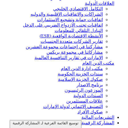
العلاقات الدولية
التكامل الاقتصادي الخليجي
الشراكات والاتفاقيات الإقليمية والدوليه
اتفاقيات حماية وتشجيع الاستثمارات
اتفاقيات تجنب الازدواج الضريبي على الدخل
التبادل التلقائي للمعلومات
الأنشطة الاقتصادية الواقعية (ESR)
تقارير الشركات متعددة الجنسيات
مشاركتنا في اجتماعات مجموعة العشرين
مشاركاتنا في مجموعة بريكس
الإمارات في تقارير التنافسية العالمية
مكتب الدين العام
مكتب إدارة الدين العام
سندات الخزينة الحكومية
صكوك الخزينة الإسلامية
برنامج الاصدار
الموزعون الرئيسيون
السندات الدولية
علاقات المستثمرين
التصنيف الائتماني لدولة الإمارات
صكوك الأفراد
التشريعات المالية
المشاركة الرقمية
توسيع القائمة الفرعية لـ المشاركة الرقمية