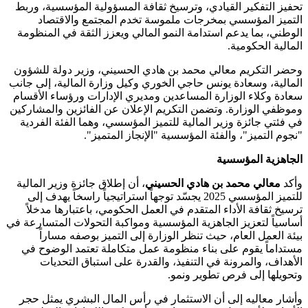
تحفيز التفكير القيادي، وترسيخ ثقافة المسؤولية المؤسسية، وربط
التميز المؤسسي بمخرجات ملموسة تخدم المجتمع والاقتصاد
الوطني، بما يدعم استدامة النمو المالي ويعزز الثقة في المنظومة
المالية الحكومية.
وحضر التكريم معالي محمد بن هادي الحسيني، وزير دولة للشؤون
المالية، وسعادة يونس حاجي الخوري وكيل وزارة المالية، إلى جانب
سعادة وكلاء الوزارة المساعدين ومديري الإدارات ورؤساء الأقسام
وموظفي الوزارة. وتضمن التكريم الإعلان عن الفائزين والمشاركين
في فئتي جائزة وزير المالية للتميز المؤسسي، وهما الفئة الفردية
"نجوم التميز"، والفئة المؤسسية "الإنجاز المتميز".
الجاهزية المؤسسية
وأكد
معالي محمد بن هادي الحسيني
، أن إطلاق جائزة وزير المالية
للتميز المؤسسي 2025 يجسّد توجهاً استراتيجياً راسخاً يهدف إلى
ترسيخ ثقافة الأداء المتقدم في العمل الحكومي، باعتبارها مدخلاً
أساسياً لتعزيز الجاهزية المؤسسية ومواكبة التحولات المتسارعة في
بيئة العمل العام، حيث تنظر الوزارة إلى التميز بوصفه مساراً
مستداماً يقوم على بناء منظومة عمل متكاملة تعتمد الوضوح في
الأهداف، والمرونة في التنفيذ، والقدرة على استباق التحديات
وتحويلها إلى فرص تطوير ونمو.
وأشار معاليه إلى أن الاستثمار في رأس المال البشري يمثل حجر