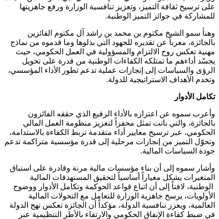
على ترسيخ ثقافة التميز، وتعزيز تنافسية الوزارة ورفع جاهزيتها
للمشاركة في جوائز التميز الوطنية.
وهنأ سمو الشيخ مكتوم بن محمد بن راشد آل مكتوم الفائزين
بالجائزة، معرباً عن تقديره للجهود التي بذلوها وما قدموه من نماذج
مهنية تعكس روح الالتزام والمسؤولية في العمل الحكومي، حيث
يجسّد أداءهم ما تمتلكه الكفاءات الوطنية من قدرة على تحويل
الرؤى والسياسات إلى إنجازات عملية تدعم تطور الأداء المؤسسي،
وتخدم الأهداف الاستراتيجية للدولة.
تكامل الأدوار
وأعرب سموه عن اعتزازه بالأداء الرفيع الذي حققه الفائزون
بالجائزة، والتي باتت تمثل محفزاً لتعزيز منظومة العمل المالي
الحكومي، عبر ترسيخ معايير أداء متقدمة تربط الكفاءة بالاستدامة،
وتحوّل التميز من إنجازات مرحلية إلى قدرة مؤسسية متراكمة تدعم
جودة السياسات المالية.
وأشار سموه إلى أن بناء مؤسسات مالية مرنة وقادرة على استباق
المتغيرات يشكل معياراً أساسياً لتحقيق المستهدفات المالية
الوطنية، لافتاً إلى أن اتباع قواعد الحوكمة وتكامل الأدوار ووضوح
الأولويات، يرسخ جاهزية الوزارة للتعامل مع التحولات المالية
العالمية، ويعزز تنافسية الدولة، مؤكداً أن الجائزة تعكس نهج الدولة
في ضبط كفاءة الإنفاق الحكومي والارتقاء بالأطر التنظيمية عبر