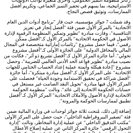
ركائز منظومة التميز الحكومي، وأخرى متغيرة تواكب الأولويات
الاستراتيجية، بما يسهم في تحفيز التميز الجماعي، وتكريم أفضل
الممارسات، وتوثيق قصص النجاح.
وقد شملت 7 جوائز مؤسسية، حيث فاز "برنامج أدوات الدين العام
الاتحادية" بالمركز الأول ضمن فئة "أفضل إنجاز في تعزيز
التنافسية"، وفازت مبادرة "تطوير وتمكين المنظومة الرقمية لإدارة
الأصول في الحكومة الاتحادية" بالمركز الأول كـ"أفضل ممكّن
رقمي"، فيما حصل مشروع "رئاسات إماراتية متخصصة في المجال
المالي بالمحافل الدولية" على الجائزة الأولى كـ"أفضل مشروع
تحولي". أما جائزة المركز الأول كـ"أفضل تشريع ذو أثر"، فكانت من
نصيب مبادرة "تطوير قواعد الحد الأدنى العالمي للضريبة"، وحصل
مشروع "إعادة هيكلة وأتمتة عملية إعداد الحساب الختامي للجهات
الاتحادية" على المركز الأول كـ"أفضل مبادرة مبتكرة"، أما جائزة
"أفضل شراكة في تحقيق الاستدامة وجودة الحياة" فحصلت على
المركز الأول فيها مبادرة "تحويل النقد الصامت غير مستغل في
حسابات الحكومة الاتحادية إلى عائد". ونالت "منظومة الحوكمة
الاتحادية لإدارة الأصول والأملاك الاتحادية" المركز الأول كـ"أفضل
تطبيق لممارسات الحوكمة والمرونة".
إضافة إلى ذلك، مُنحت ثلاثة جوائز لوحدات في وزارة المالية ضمن
فئة "تصفير البيروقراطية الداخلي"، حيث حصل على المركز الأولى
"مكتب التدقيق الداخلي" عن عملية إدارة المخاطر، ونالت "إدارة
التحول الرقمي" جائزة المركز الثاني عن عملية إصلاح الأعطال