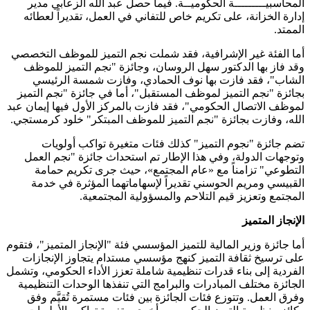
المحاسبيـــــــــة الحكوميــة. فيما حصل عبد الله الزعابي مدير
إدارة الخزانة، على تكريم خاص للتفاني في العمل، تقديراً لعطائه
الممتد.
أما الفئة غير الإشرافية، فقد شملت نجم التميز للموظف التخصصي
وقد فاز بها الدكتور سهل الروسان، وجائزة "نجم التميز للموظف
الشاب"، فقد فازت بها نوف الحمادي، وفازت شمسة الرئيسي
بجائزة "نجم التميز لموظف المستقبل"، أما في جائزة "نجم التميز
لموظف الاتصال الحكومي"، فقد فازت بالمركز الأول فيها إيمان عبد
الله، وفازت بجائزة "نجم التميز للموظف المبتكر" خلود كرمستجي.
تضم جائزة "نجوم التميز" كذلك فئات متغيرة تواكب أولويات
وتوجهات الدولة، وفي هذا الإطار تم استحداث جائزة "نجم العمل
التطوعي" تزامناً مع «عام المجتمع»، حيث جرى تكريم حمامة
القبيسي ومريم الحوسني تقديراً لإسهاماتهما المؤثرة في خدمة
المجتمع وتعزيز قيم التلاحم والمسؤولية المجتمعية.
الإنجاز المتميز
أما جائزة وزير المالية للتميز المؤسسي فئة "الإنجاز المتميز"، فتقوم
على ترسيخ ثقافة التميز كنهج مؤسسي مستدام يتجاوز الإنجازات
الفردية إلى بناء قدرات تنظيمية شاملة تعزز الأداء الحكومي، وتشمل
الجائزة مختلف المبادرات والبرامج التي تنفذها الوحدات التنظيمية
وفرق العمل. وتتوزع فئات الجائزة بين فئات مستمرة تُقيَّم وفق