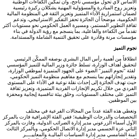
الأساس لأي تحول مؤسسي ناجح، وأن تمكين الكفاءات الوطنية
وتعزيز روح المبادرة والمسؤولية المهنية يشكلان ركيزة رئيسية
لضمان استمرارية الأداء المتميز وتعزيز الثقة في المنظومة المالية
الحكومية، موضحاً أن الجائزة تحفز التفكير الاستراتيجي، وتدعم
ثقافة التطوير المستمر، ومسيرة العمل الحكومي نحو مستويات أكثر
تقدماً من الكفاءة والفاعلية، بما ينسجم مع رؤية الدولة في بناء
مؤسسات مرنة وقادرة على تحقيق التنمية الشاملة والمستدامة.
نجوم التميز
انطلاقاً من أهمية رأس المال البشري بوصفه الممكّن الرئيسي
لتحقيق أهداف الوزارة، تسلط جائزة وزير المالية للتميز المؤسسي
لفئة "نجوم التميز" الضوء على الجهود المتميزة لموظفي الوزارة،
وتقدير إنجازاتهم بما ينسجم مع مفاهيم منظومة التميز الحكومي،
حيث تهدف الجائزة إلى إحداث نقلة نوعية في الأداء على المستوى
الفردي من خلال تكريم الإنجازات الفردية المتميزة، وتعزيز ثقافة
التميز على مختلف المستويات، وخلق بيئة تنافسية إيجابية ومحفزة
بين الموظفين.
وتغطي هذه الفئة عدداً من المجالات الفرعية في مختلف
التخصصات والدرجات الوظيفية؛ ففي الفئة الإشرافية فازت بالمركز
الأول أسماء الزرعوني مدير إدارة الضرائب الدولية، وفازت بالمركز
الثاني عزة الجسمي مدير إدارة الاتصال الحكومي، وبالمركز الثالث
آمنة الشامسي مدير إدارة السياسات الماليـة والمعاييــــر