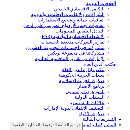
العلاقات الدولية
التكامل الاقتصادي الخليجي
الشراكات والاتفاقيات الإقليمية والدوليه
اتفاقيات حماية وتشجيع الاستثمارات
اتفاقيات تجنب الازدواج الضريبي على الدخل
التبادل التلقائي للمعلومات
الأنشطة الاقتصادية الواقعية (ESR)
تقارير الشركات متعددة الجنسيات
مشاركتنا في اجتماعات مجموعة العشرين
مشاركاتنا في مجموعة بريكس
الإمارات في تقارير التنافسية العالمية
مكتب الدين العام
مكتب إدارة الدين العام
سندات الخزينة الحكومية
صكوك الخزينة الإسلامية
برنامج الاصدار
الموزعون الرئيسيون
السندات الدولية
علاقات المستثمرين
التصنيف الائتماني لدولة الإمارات
صكوك الأفراد
التشريعات المالية
المشاركة الرقمية
توسيع القائمة الفرعية لـ المشاركة الرقمية