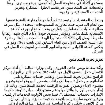
بمستوى الأداء في منظومة العمل الحكومي، ورفع مستوى الرضا
والسعادة عند المتعاملين عبر تقديم الحلول المبتكرة وتعزيز
الخدمات الاستباقية والرقمية.
وسجلت المؤشرات الرئيسية تطوراً ملحوظاً مقارنة بالفترة نفسها
من العام الماضي، حيث تجاوزت المستهدفات المحددة، مثل سرعة
معالجة طلبات المتعاملين، وتقليص وقت الانتظار، ورفع كفاءة
الاستجابة للمكالمات، ومؤشر مستوى جودة الأداء، الذي شهد ارتفاعاً
ملحوظاً ليصل إلى %90.92، متجاوزاً الهدف المحدد بـ 80%، ومتفوقاً
على نسبة النصف الأول من العام السابق التي بلغت 88%، وهو ما
يعكس كفاءة الكوادر الفنية والتطوير المستمر لمنهجيات العمل في
المركز.
تعزيز تجربة المتعاملين
وأكد سعادة يونس حاجي الخوري، وكيل وزارة المالية، أن أداء مركز
الاتصال خلال النصف الأول من عام 2025 يعكس التزام الوزارة
الراسخ بتعزيز تجربة المتعاملين، وتقديم خدمات مبتكرة تلبي
تطلعاتهم من خلال تبسيط الإجراءات وتصفير البيروقراطية وتعزيز
مستوى الأداء وتطوير القنوات الرقمية لخدمة المتعاملين، وذلك في
إطار حرص الوزارة والتزامها بدعم مستهدفات مبادرة "وعد حكومة
الإمارات لخدمات المستقبل"، فيما يخص الأولوية للخدمات الرقمية،
وتوفير تجربة سلسة واستباقية ذات قيمة مميزة، وأشار إلى أن
مركز الاتصال شكّل ركيزة أساسية في تحقيق أهداف الوزارة في