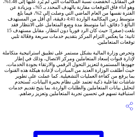
في المقابل، انخفضت نسبة المكالمات التي لم يُرد عليها إلى 1.48%،
وهو أداء فاق التوقعات مقارنة بالهدف المحدد بـ 5%.، وبزيادة عن
الفترة نفسها من العام الماضي التي وصلت إلى 2%، فيما بلغ
متوسط زمن المكالمة الواردة 4:41 دقيقة، أي أقل من المستهدف
البالغ 5 دقائق، أما متوسط مدة وضع المتعامل على الانتظار فقد
بلغت (صفر)؛ حيث كان الرد فورياً دون انتظار، مقابل مستهدف 15
ثانية؛ ما يعكس التزام المركز بتقديم خدمات سريعة وفعّالة تلبي
توقعات المتعاملين.
وتحرص وزارة المالية بشكل مستمر على تطبيق استراتيجية متكاملة
لإدارة قنوات إسعاد المتعاملين ومركز الاتصال، وذلك في إطار
جهودها المستمرة لتعزيز التحول الرقمي والارتقاء بجودة الخدمات،
حيث أطلقت الوزارة العديد من المبادرات لإعادة هيكلة هذه القنوات
بما يرفع من كفاءة العمليات التشغيلية. كما عملت على تطوير
شاشات تفاعلية ذكية تعتمد على نظام بحيرة البيانات، تُستخدم
لتحليل بيانات المتعاملين والطلبات الواردة، بما يتيح تقديم خدمات
استباقية تسهم في تحسين تجربة المتعاملين وتعزيز رضاهم.