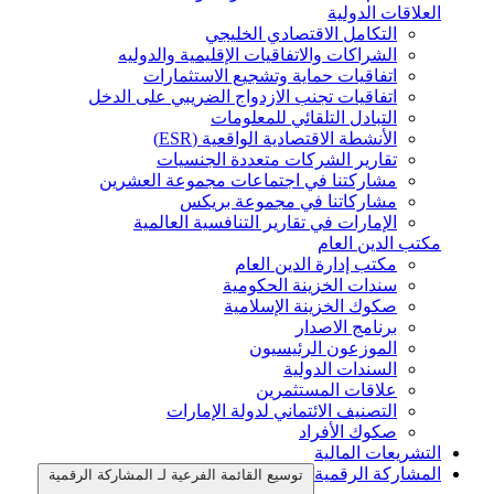
العلاقات الدولية
التكامل الاقتصادي الخليجي
الشراكات والاتفاقيات الإقليمية والدوليه
اتفاقيات حماية وتشجيع الاستثمارات
اتفاقيات تجنب الازدواج الضريبي على الدخل
التبادل التلقائي للمعلومات
الأنشطة الاقتصادية الواقعية (ESR)
تقارير الشركات متعددة الجنسيات
مشاركتنا في اجتماعات مجموعة العشرين
مشاركاتنا في مجموعة بريكس
الإمارات في تقارير التنافسية العالمية
مكتب الدين العام
مكتب إدارة الدين العام
سندات الخزينة الحكومية
صكوك الخزينة الإسلامية
برنامج الاصدار
الموزعون الرئيسيون
السندات الدولية
علاقات المستثمرين
التصنيف الائتماني لدولة الإمارات
صكوك الأفراد
التشريعات المالية
المشاركة الرقمية
توسيع القائمة الفرعية لـ المشاركة الرقمية