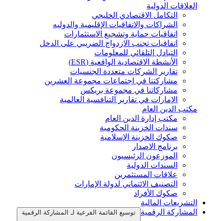
العلاقات الدولية
التكامل الاقتصادي الخليجي
الشراكات والاتفاقيات الإقليمية والدوليه
اتفاقيات حماية وتشجيع الاستثمارات
اتفاقيات تجنب الازدواج الضريبي على الدخل
التبادل التلقائي للمعلومات
الأنشطة الاقتصادية الواقعية (ESR)
تقارير الشركات متعددة الجنسيات
مشاركتنا في اجتماعات مجموعة العشرين
مشاركاتنا في مجموعة بريكس
الإمارات في تقارير التنافسية العالمية
مكتب الدين العام
مكتب إدارة الدين العام
سندات الخزينة الحكومية
صكوك الخزينة الإسلامية
برنامج الاصدار
الموزعون الرئيسيون
السندات الدولية
علاقات المستثمرين
التصنيف الائتماني لدولة الإمارات
صكوك الأفراد
التشريعات المالية
المشاركة الرقمية
توسيع القائمة الفرعية لـ المشاركة الرقمية