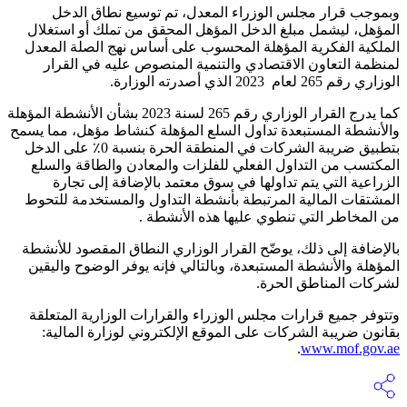
وبموجب قرار مجلس الوزراء المعدل، تم توسيع نطاق الدخل
المؤهل، ليشمل مبلغ الدخل المؤهل المحقق من تملك أو استغلال
الملكية الفكرية المؤهلة المحسوب على أساس نهج الصلة المعدل
لمنظمة التعاون الاقتصادي والتنمية المنصوص عليه في القرار
الوزاري رقم 265 لعام 2023 الذي أصدرته الوزارة.
كما يدرج القرار الوزاري رقم 265 لسنة 2023 بشأن الأنشطة المؤهلة
والأنشطة المستبعدة تداول السلع المؤهلة كنشاط مؤهل، مما يسمح
بتطبيق ضريبة الشركات في المنطقة الحرة بنسبة 0٪ على الدخل
المكتسب من التداول الفعلي للفلزات والمعادن والطاقة والسلع
الزراعية التي يتم تداولها في سوق معتمد بالإضافة إلى تجارة
المشتقات المالية المرتبطة بأنشطة التداول والمستخدمة للتحوط
من المخاطر التي تنطوي عليها هذه الأنشطة .
بالإضافة إلى ذلك، يوضّح القرار الوزاري النطاق المقصود للأنشطة
المؤهلة والأنشطة المستبعدة، وبالتالي فإنه يوفر الوضوح واليقين
لشركات المناطق الحرة.
وتتوفر جميع قرارات مجلس الوزراء والقرارات الوزارية المتعلقة
بقانون ضريبة الشركات على الموقع الإلكتروني لوزارة المالية:
.
www.mof.gov.ae