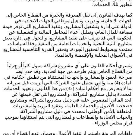
لتطوير تلك الخدمات.
كما يهدف القانون إلى نقل المعرفة والخبرة من القطاع الخاص إلى
الجهات الاتحادية، وتدريب وتأهيل موظفي الجهات الاتحادية في
الدولة على إدارة وتشغيل المشاريع، وتنفيذ المشاريع التي توفر قيمة
مضافة للمال العام، وتقليل أعباء المخاطر المالية والتشغيلية عن
الحكومة التي قد تترتب على تنفيذ المشاريع، والتحول في إدارة بعض
مشاريع البنية التحتية والخدمات العامة من التنفيذ وفقاً لسياسات
معتمدة وبضوابط لتحقيق الجودة، وتحفيز القدرة التنافسية للمشاريع
في الأسواق المحلية والإقليمية والعالمية.
وتسري أحكام القانون على أي مشروع شراكة ممول كلياً أو جزئياً
من القطاع الخاص ويتم طرحه من جهة اتحادية، وقد حدد أيضاً
صراحة العقود والمشاريع والجهات المستثناة من تطبيق أحكامه في
المادة (4) منه والتي تشمل عقود الشراكة التي أبرمت قبل سريانه
بما لا يتعارض مع أحكام المادة (32) من هذا القانون، وتعهيد الخدمات
المحددة بدليل مشاريع الشراكة، والمشاريع التي تقل قيمتها عن
الحد المالي المنصوص عليه في دليل مشاريع الشراكة، ومشاريع
خصخصة الأصول والخدمات العامة، وعقود التوريد والمشتريات
المتعلقة بالأمن الوطني المحددة في دليل مشاريع الشراكة،
والجهات الاتحادية والقطاعات والمشاريع التي يتم استثناؤها بموجب
قرار مجلس الوزراء.
ولغايات المرونة واستمرار تنفيذ الأعمال وضمان عدم انقطاع أي من