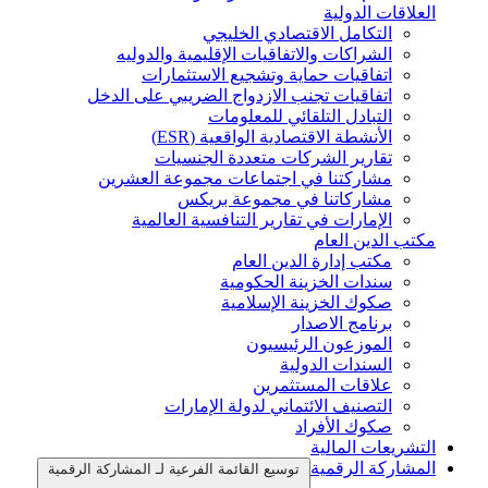
العلاقات الدولية
التكامل الاقتصادي الخليجي
الشراكات والاتفاقيات الإقليمية والدوليه
اتفاقيات حماية وتشجيع الاستثمارات
اتفاقيات تجنب الازدواج الضريبي على الدخل
التبادل التلقائي للمعلومات
الأنشطة الاقتصادية الواقعية (ESR)
تقارير الشركات متعددة الجنسيات
مشاركتنا في اجتماعات مجموعة العشرين
مشاركاتنا في مجموعة بريكس
الإمارات في تقارير التنافسية العالمية
مكتب الدين العام
مكتب إدارة الدين العام
سندات الخزينة الحكومية
صكوك الخزينة الإسلامية
برنامج الاصدار
الموزعون الرئيسيون
السندات الدولية
علاقات المستثمرين
التصنيف الائتماني لدولة الإمارات
صكوك الأفراد
التشريعات المالية
المشاركة الرقمية
توسيع القائمة الفرعية لـ المشاركة الرقمية