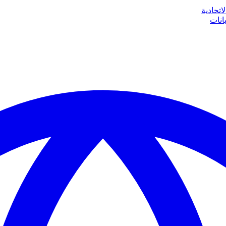
اتحادية
انات