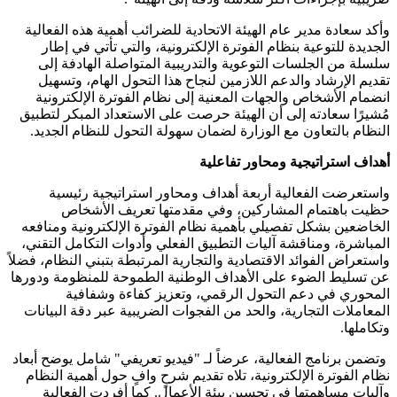
وأكد سعادة مدير عام الهيئة الاتحادية للضرائب أهمية هذه الفعالية
الجديدة للتوعية بنظام الفوترة الإلكترونية، والتي تأتي في إطار
سلسلة من الجلسات التوعوية والتدريبية المتواصلة الهادفة إلى
تقديم الإرشاد والدعم اللازمين لنجاح هذا التحول الهام، وتسهيل
انضمام الأشخاص والجهات المعنية إلى نظام الفوترة الإلكترونية
مُشيرًا سعادته إلى أن الهيئة حرصت على الاستعداد المبكر لتطبيق
النظام بالتعاون مع الوزارة لضمان سهولة التحول للنظام الجديد.
أهداف استراتيجية ومحاور تفاعلية
واستعرضت الفعالية أربعة أهداف ومحاور استراتيجية رئيسية
حظيت باهتمام المشاركين، وفي مقدمتها تعريف الأشخاص
الخاضعين بشكل تفصيلي بأهمية نظام الفوترة الإلكترونية ومنافعه
المباشرة، ومناقشة آليات التطبيق الفعلي وأدوات التكامل التقني،
واستعراض الفوائد الاقتصادية والتجارية المرتبطة بتبني النظام، فضلاً
عن تسليط الضوء على الأهداف الوطنية الطموحة للمنظومة ودورها
المحوري في دعم التحول الرقمي، وتعزيز كفاءة وشفافية
المعاملات التجارية، والحد من الفجوات الضريبية عبر دقة البيانات
وتكاملها.
وتضمن برنامج الفعالية، عرضاً لـ "فيديو تعريفي" شامل يوضح أبعاد
نظام الفوترة الإلكترونية، تلاه تقديم شرحٍ وافٍ حول أهمية النظام
وآليات مساهمتها في تحسين بيئة الأعمال. كما أفردت الفعالية