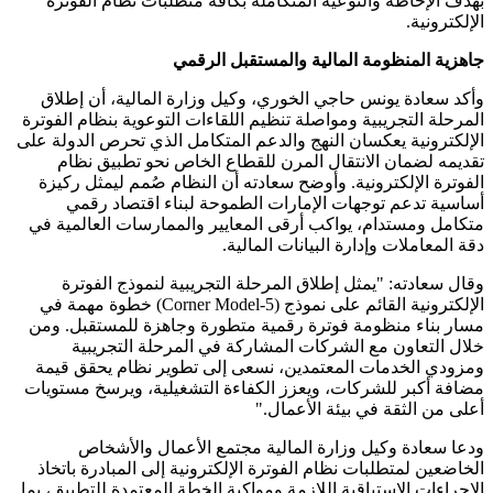
بهدف الإحاطة والتوعية المتكاملة بكافة متطلبات نظام الفوترة
الإلكترونية.
جاهزية المنظومة المالية والمستقبل الرقمي
وأكد سعادة يونس حاجي الخوري، وكيل وزارة المالية، أن إطلاق
المرحلة التجريبية ومواصلة تنظيم اللقاءات التوعوية بنظام الفوترة
الإلكترونية يعكسان النهج والدعم المتكامل الذي تحرص الدولة على
تقديمه لضمان الانتقال المرن للقطاع الخاص نحو تطبيق نظام
الفوترة الإلكترونية. وأوضح سعادته أن النظام صُمم ليمثل ركيزة
أساسية تدعم توجهات الإمارات الطموحة لبناء اقتصاد رقمي
متكامل ومستدام، يواكب أرقى المعايير والممارسات العالمية في
دقة المعاملات وإدارة البيانات المالية.
وقال سعادته: "يمثل إطلاق المرحلة التجريبية لنموذج الفوترة
الإلكترونية القائم على نموذج (5-Corner Model) خطوة مهمة في
مسار بناء منظومة فوترة رقمية متطورة وجاهزة للمستقبل. ومن
خلال التعاون مع الشركات المشاركة في المرحلة التجريبية
ومزودي الخدمات المعتمدين، نسعى إلى تطوير نظام يحقق قيمة
مضافة أكبر للشركات، ويعزز الكفاءة التشغيلية، ويرسخ مستويات
أعلى من الثقة في بيئة الأعمال."
ودعا سعادة وكيل وزارة المالية مجتمع الأعمال والأشخاص
الخاضعين لمتطلبات نظام الفوترة الإلكترونية إلى المبادرة باتخاذ
الإجراءات الاستباقية اللازمة ومواكبة الخطة المعتمدة للتطبيق، بما