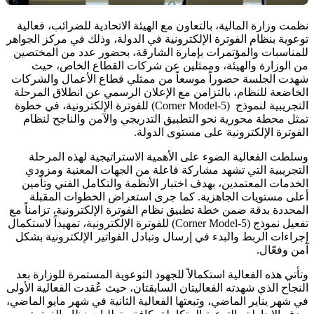
نظمت وزارة المالية، بالتعاون مع الهيئة الاتحادية للضرائب، فعالية
توعوية بنظام الفوترة الإلكترونية في الدولة، وذلك في مركز الجواهر
للمناسبات والمؤتمرات بإمارة الشارقة، بحضور عدد من المختصين
من الوزارة والهيئة، وممثلين عن شركات القطاع الخاص، حيث
شهدت الجلسة حضوراً موسعاً من ممثلي قطاع الأعمال والشركات
الخاضعة للنظام، بالتزامن مع الإعلان الرسمي عن انطلاق المرحلة
التجريبية لنموذج (5-Corner Model) للفوترة الإلكترونية، في خطوة
تمثل محطة محورية نحو التطبيق التدريجي والآمن والناجح لنظام
الفوترة الإلكترونية على مستوى الدولة.
وسلطت الفعالية الضوء على الأهمية الاستراتيجية لهذه المرحلة
التجريبية التي تشهد مشاركة فاعلة من الجهات المعنية ومزودي
الخدمات المعتمدين، بهدف اختبار الأنظمة والتكامل الفني وتأمين
أعلى مستويات الجاهزية. كما جرى استعراض الخطوات المقبلة
المحددة بدقة ضمن خطة تطبيق نظام الفوترة الإلكترونية، تزامناً مع
تفعيل نموذج (5-Corner Model) للفوترة الإلكترونية، تمهيداً لاستكمال
إجراءات الربط والبدء في إرسال وتبادل الفواتير الإلكترونية بشكل
آمن وفعّال.
وتأتي هذه الفعالية استكمالاً للجهود التوعوية المستمرة للوزارة بعد
النجاح الذي شهدته الفعاليتان السابقتان، حيث عُقدت الفعالية الأولى
في شهر يناير الماضي، وتبعتها الفعالية الثانية في شهر مايو الماضي،