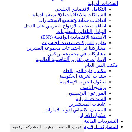
العلاقات الدولية
التكامل الاقتصادي الخليجي
الشراكات والاتفاقيات الإقليمية والدوليه
اتفاقيات حماية وتشجيع الاستثمارات
اتفاقيات تجنب الازدواج الضريبي على الدخل
التبادل التلقائي للمعلومات
الأنشطة الاقتصادية الواقعية (ESR)
تقارير الشركات متعددة الجنسيات
مشاركتنا في اجتماعات مجموعة العشرين
مشاركاتنا في مجموعة بريكس
الإمارات في تقارير التنافسية العالمية
مكتب الدين العام
مكتب إدارة الدين العام
سندات الخزينة الحكومية
صكوك الخزينة الإسلامية
برنامج الاصدار
الموزعون الرئيسيون
السندات الدولية
علاقات المستثمرين
التصنيف الائتماني لدولة الإمارات
صكوك الأفراد
التشريعات المالية
المشاركة الرقمية
توسيع القائمة الفرعية لـ المشاركة الرقمية