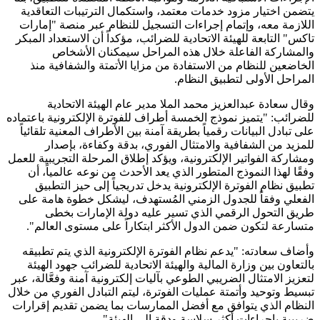
يتضمن اختيار مزود خدمات معتمد، واستكمال الترتيبات التعاقدية
اللازمة معه، وإتمام إجراءات التسجيل للنظام عبر منصة "إمارات
تاكس" التابعة للهيئة الاتحادية للضرائب، مؤكداً أن الاستعداد المبكر
والمشاركة الفاعلة خلال هذه المراحل سيمكنان الأشخاص
الخاضعين للنظام من الاستفادة من مزايا الأتمتة والشفافية منذ
المراحل الأولى لتطبيق النظام.
وقال سعادة عبدالعزيز محمد الملا مدير عام الهيئة الاتحادية
للضرائب: "يتميز نموذج الخمسة أطراف للفوترة الإلكترونية باعتماده
على تبادل البيانات رقمياً بطريقة آمنة بين الأطراف المعنية تلقائياً
للمزيد من الشفافية والامتثال الفوري، بدقة وكفاءة، بإصدار
ومشاركة الفواتير الإلكترونية، ويؤكد إطلاق المرحلة التجريبية للعمل
وفقًا لهذا النموذج المتطور الذي يعد الأحدث من نوعه عالمياً، أن
تطبيق نظام الفوترة الإلكترونية يدخل تدريجياً إلى حيز التطبيق
الفعلي وفقاً للجدول الزمني المُستهدف، ليشكل خطوة هامة على
طريق التحول الرقمي الذي تسير عليه دولة الإمارات بخطى
متسارعة لتكون ضمن الدول الأكثر ابتكاراً على مستوى العالم".
وأضاف سعادته: "يدعم نظام الفوترة الإلكترونية الذي يتم تطبيقه
بالتعاون بين وزارة المالية والهيئة الاتحادية للضرائب جهود الهيئة
لتعزيز الامتثال الضريبي الطوعي بآليات إلكترونية آمنة وفعَّالة، عبر
تبسيط وتوحيد وأتمتة عمليات الفوترة، ليتم التبادل الفوري من خلال
النظام الذي يتوافق مع أفضل الممارسات بما يضمن تقديم إقرارات
ضريبية بإجراءات أكثر سلاسة ودقة إلى الهيئة".