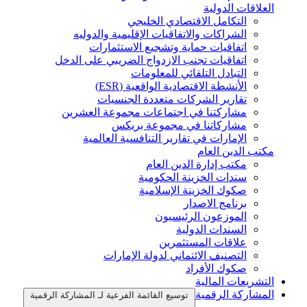
العلاقات الدولية
التكامل الاقتصادي الخليجي
الشراكات والاتفاقيات الإقليمية والدوليه
اتفاقيات حماية وتشجيع الاستثمارات
اتفاقيات تجنب الازدواج الضريبي على الدخل
التبادل التلقائي للمعلومات
الأنشطة الاقتصادية الواقعية (ESR)
تقارير الشركات متعددة الجنسيات
مشاركتنا في اجتماعات مجموعة العشرين
مشاركاتنا في مجموعة بريكس
الإمارات في تقارير التنافسية العالمية
مكتب الدين العام
مكتب إدارة الدين العام
سندات الخزينة الحكومية
صكوك الخزينة الإسلامية
برنامج الاصدار
الموزعون الرئيسيون
السندات الدولية
علاقات المستثمرين
التصنيف الائتماني لدولة الإمارات
صكوك الأفراد
التشريعات المالية
المشاركة الرقمية
توسيع القائمة الفرعية لـ المشاركة الرقمية