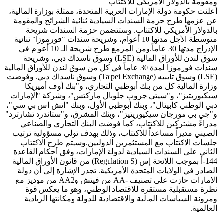
ومقومة بالدولار الأمريكي للاكتتاب
أعلنت حكومة دولة الإمارات العربية المتحدة، ممثلة بوزارة المالية،
عن عزمها طرح حزمة السندات السيادية ثنائية الشرائح والمقومة
بالدولار الأمريكي للاكتتاب. وستتضمن حزمة السندات شريحة
متوسطة الأجل مدتها 10 أعوام، وشريحة سندات "فورموزا" ثنائية
الإدراج مدتها 30 عاماً.ومن المزمع طرح شريحة الـ 10 أعوام في
سوق لندن للأوراق المالية (LSE) وسوق ناسداك دبي، وشريحة
سندات فورموزا لمدة 30 عاماً في كل من سوق لندن للأوراق المالية
(LSE) وسوق تايبيه (Taipei Exchange) وسوق ناسداك دبي. وفوضت
وزارة المالية كل من بنك أبوظبي التجاري، و"بنك أوف أميريكا
سيكيوريتيز"، و"سيتي جروب جلوبال ماركتس"، وشركة "الإمارات
دبي الوطني كابيتال"، وبنك أبوظبي الأول، وبنك "اتش اس بي سي"،
و"جي بي مورجان سيكيوريتيز"، وبنك المشرق، و"ستاندرد تشارترد"
مدراءً مشتركين للاكتتاب، كما فوضت البنك التجاري والصناعي
الصيني مديراً مساعداً للاكتتاب، وذلك بهدف تولي مسؤولية ترتيب
جلسات الاكتتاب مع المستثمرين الدوليين.وسيتم طرح الاكتتاب
الثاني على السندات السيادية لدولة الإمارات، وفق أحكام القاعدة
144-أ بموجب اللائحة إس (Regulation S) من قانون الأوراق المالية
الصادر في الولايات المتحدة الأمريكية. تجدر الإشارة إلى أن دولة
الإمارات حازت على تصنيف -AA من فيتش وAA2 من موديز مع
نظرة مستقبلية مستقرة للاقتصاد الوطني، وهو ما يعكس قوة
ومرونة السياسات المالية والاقتصادية للدولة ومكانتها الريادية
العالمية. ​