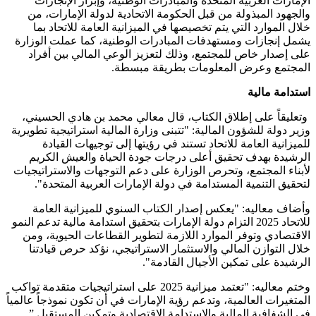
الإمارات العربية المتحدة والمبادرات الوطنية، وإبراز الإنجازات
والجهود المبذولة من قبل الحكومة الاتحادية لدولة الإمارات، من
خلال الموارد التي يتم تخصيصها في الميزانية العامة للاتحاد بما
يشمل إنجازات ومستهدفات المبادرات الوطنية، كما عملت الوزارة
على إصدار خاص للمجتمع، وذلك لتعزيز الوعي المالي بين أفراد
المجتمع وعرض المعلومات بطريقة مبسطة.
استدامة مالية
وتعليقاً على إطلاق الكتاب، قال معالي محمد بن هادي الحسيني،
وزير دولة للشؤون المالية: "تتبنى وزارة المالية استراتيجية تطويرية
للميزانية العامة للاتحاد تستند في رؤيتها إلى توجيهات القيادة
الرشيدة بهدف تحقيق أعلى درجات جودة الحياة والعيش الكريم
لأبناء المجتمع، وتحرص الوزارة على دعم التوجهات والاستراتيجيات
لتحقيق التنمية المستدامة في دولة الإمارات العربية المتحدة".
وأضاف معاليه: "يعكس إصدار الكتاب السنوي للميزانية العامة
للاتحاد 2025 التزام دولة الإمارات بتحقيق استدامة مالية تدعم النمو
الاقتصادي وتوفر الموارد اللازمة لتطوير القطاعات الحيوية، ومن
خلال التوازن المالي والاستثمار الاستراتيجي، نؤكد حرص قيادتنا
الرشيدة على تمكين الأجيال القادمة".
وختم معاليه: "تعتمد ميزانية 2025 على استراتيجيات متقدمة تواكب
المتغيرات العالمية، وتدعم رؤية الإمارات في أن تكون نموذجاً عالمياً
في الشفافية المالية والاستدامة الاقتصادية وتمكين المستقبل.”