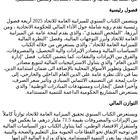
فصول رئيسية
ويتضمن الكتاب السنوي للميزانية العامة للاتحاد 2025 أربعة فصول
رئيسية تقدم رؤية شاملة حول الأداء المالي للحكومة الاتحادية ، ومن
أبرزها، "الملخص التنفيذي"، والذي يقدم لمحة عامة عن الميزانية
العامة للاتحاد وأبرز التوجهات المالية، وفصل "النظرة المالية
للميزانية العامة للاتحاد"، والذي يستعرض من خلاله الكتاب
السياسات المالية ومصادر الإيرادات وآلية التحصيل، والمصروفات،
والفرق بين الإيرادات والنفقات، كما يتضمن الكتاب فصل "إدارة
الدين العام" والذي يتناول الاستراتيجيات المالية لتنويع مصادر
التمويل وتطوير الأسواق المحلية بالإضافة الى ضمان استدامة الدين،
بما في ذلك نظرة عامة على الدين العام الداخلي والخارجي، إلى
جانب لمحة عن التصنيف الائتماني السيادي وتأثير سعر الصرف،
وأخيراً فصل "إنجازات ومستهدفات المبادرات الوطنية" والذي
يستعرض المشاريع الحكومية الداعمة للتنمية المستدامة.
التوازن المالي
ويستعرض الكتاب السنوي تحقيق الميزانية العامة للاتحاد توازناً كاملاً
بين الإيرادات والمصروفات بقيمة 71.5 مليار درهم، ما يعكس قوة
واستقرار الاقتصاد الوطني، كما يتناول الكتاب دور السياسات المالية
في توجيه الإنفاق نحو القطاعات الحيوية مثل التعليم والصحة والبنية
التحتية، بما يعزز التنمية المستدامة. وتؤكد وزارة المالية التزامها