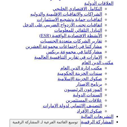
العلاقات الدولية
التكامل الاقتصادي الخليجي
الشراكات والاتفاقيات الإقليمية والدوليه
اتفاقيات حماية وتشجيع الاستثمارات
اتفاقيات تجنب الازدواج الضريبي على الدخل
التبادل التلقائي للمعلومات
الأنشطة الاقتصادية الواقعية (ESR)
تقارير الشركات متعددة الجنسيات
مشاركتنا في اجتماعات مجموعة العشرين
مشاركاتنا في مجموعة بريكس
الإمارات في تقارير التنافسية العالمية
مكتب الدين العام
مكتب إدارة الدين العام
سندات الخزينة الحكومية
صكوك الخزينة الإسلامية
برنامج الاصدار
الموزعون الرئيسيون
السندات الدولية
علاقات المستثمرين
التصنيف الائتماني لدولة الإمارات
صكوك الأفراد
التشريعات المالية
المشاركة الرقمية
توسيع القائمة الفرعية لـ المشاركة الرقمية