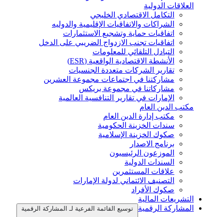
العلاقات الدولية
التكامل الاقتصادي الخليجي
الشراكات والاتفاقيات الإقليمية والدوليه
اتفاقيات حماية وتشجيع الاستثمارات
اتفاقيات تجنب الازدواج الضريبي على الدخل
التبادل التلقائي للمعلومات
الأنشطة الاقتصادية الواقعية (ESR)
تقارير الشركات متعددة الجنسيات
مشاركتنا في اجتماعات مجموعة العشرين
مشاركاتنا في مجموعة بريكس
الإمارات في تقارير التنافسية العالمية
مكتب الدين العام
مكتب إدارة الدين العام
سندات الخزينة الحكومية
صكوك الخزينة الإسلامية
برنامج الاصدار
الموزعون الرئيسيون
السندات الدولية
علاقات المستثمرين
التصنيف الائتماني لدولة الإمارات
صكوك الأفراد
التشريعات المالية
المشاركة الرقمية
توسيع القائمة الفرعية لـ المشاركة الرقمية