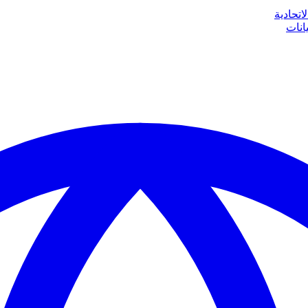
اتحادية
انات