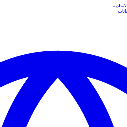
اتحادية
انات