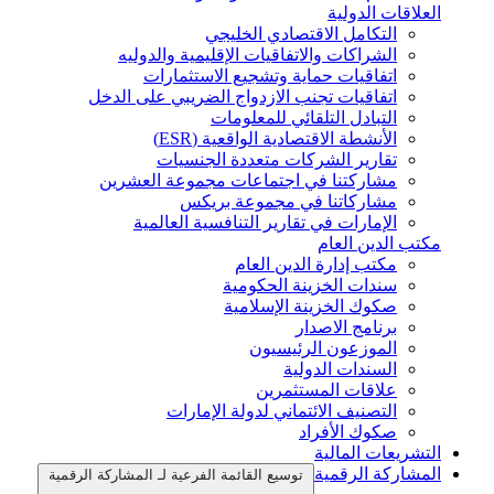
العلاقات الدولية
التكامل الاقتصادي الخليجي
الشراكات والاتفاقيات الإقليمية والدوليه
اتفاقيات حماية وتشجيع الاستثمارات
اتفاقيات تجنب الازدواج الضريبي على الدخل
التبادل التلقائي للمعلومات
الأنشطة الاقتصادية الواقعية (ESR)
تقارير الشركات متعددة الجنسيات
مشاركتنا في اجتماعات مجموعة العشرين
مشاركاتنا في مجموعة بريكس
الإمارات في تقارير التنافسية العالمية
مكتب الدين العام
مكتب إدارة الدين العام
سندات الخزينة الحكومية
صكوك الخزينة الإسلامية
برنامج الاصدار
الموزعون الرئيسيون
السندات الدولية
علاقات المستثمرين
التصنيف الائتماني لدولة الإمارات
صكوك الأفراد
التشريعات المالية
المشاركة الرقمية
توسيع القائمة الفرعية لـ المشاركة الرقمية