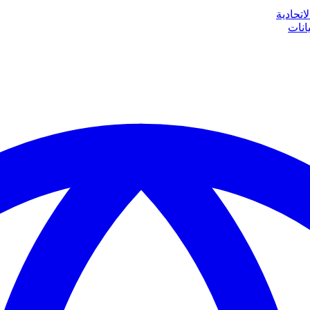
اتحادية
انات