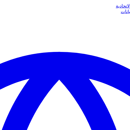
اتحادية
انات