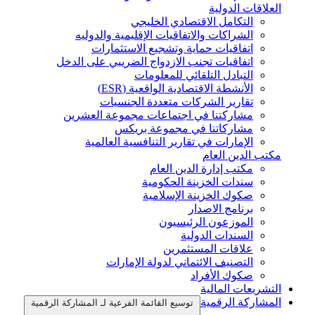
العلاقات الدولية
التكامل الاقتصادي الخليجي
الشراكات والاتفاقيات الإقليمية والدوليه
اتفاقيات حماية وتشجيع الاستثمارات
اتفاقيات تجنب الازدواج الضريبي على الدخل
التبادل التلقائي للمعلومات
الأنشطة الاقتصادية الواقعية (ESR)
تقارير الشركات متعددة الجنسيات
مشاركتنا في اجتماعات مجموعة العشرين
مشاركاتنا في مجموعة بريكس
الإمارات في تقارير التنافسية العالمية
مكتب الدين العام
مكتب إدارة الدين العام
سندات الخزينة الحكومية
صكوك الخزينة الإسلامية
برنامج الاصدار
الموزعون الرئيسيون
السندات الدولية
علاقات المستثمرين
التصنيف الائتماني لدولة الإمارات
صكوك الأفراد
التشريعات المالية
المشاركة الرقمية
توسيع القائمة الفرعية لـ المشاركة الرقمية