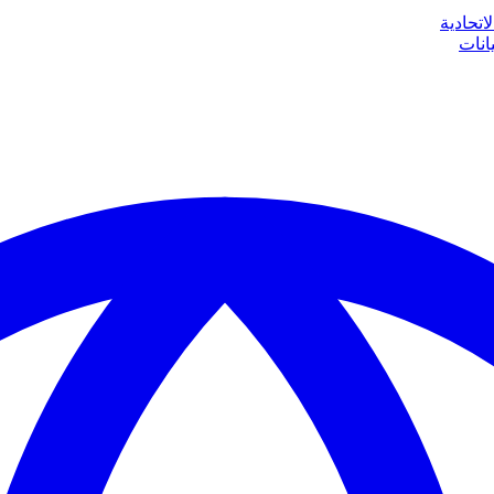
اتحادية
انات