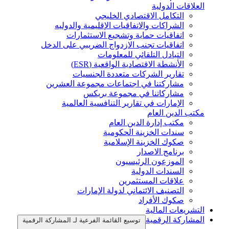
العلاقات الدولية
التكامل الاقتصادي الخليجي
الشراكات والاتفاقيات الإقليمية والدوليه
اتفاقيات حماية وتشجيع الاستثمارات
اتفاقيات تجنب الازدواج الضريبي على الدخل
التبادل التلقائي للمعلومات
الأنشطة الاقتصادية الواقعية (ESR)
تقارير الشركات متعددة الجنسيات
مشاركتنا في اجتماعات مجموعة العشرين
مشاركاتنا في مجموعة بريكس
الإمارات في تقارير التنافسية العالمية
مكتب الدين العام
مكتب إدارة الدين العام
سندات الخزينة الحكومية
صكوك الخزينة الإسلامية
برنامج الاصدار
الموزعون الرئيسيون
السندات الدولية
علاقات المستثمرين
التصنيف الائتماني لدولة الإمارات
صكوك الأفراد
التشريعات المالية
المشاركة الرقمية
توسيع القائمة الفرعية لـ المشاركة الرقمية