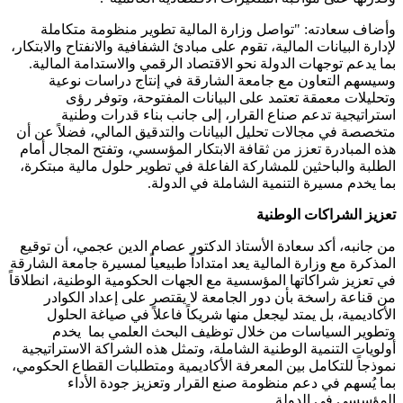
وأضاف سعادته: "تواصل وزارة المالية تطوير منظومة متكاملة
لإدارة البيانات المالية، تقوم على مبادئ الشفافية والانفتاح والابتكار،
بما يدعم توجهات الدولة نحو الاقتصاد الرقمي والاستدامة المالية.
وسيسهم التعاون مع جامعة الشارقة في إنتاج دراسات نوعية
وتحليلات معمقة تعتمد على البيانات المفتوحة، وتوفر رؤى
استراتيجية تدعم صناع القرار، إلى جانب بناء قدرات وطنية
متخصصة في مجالات تحليل البيانات والتدقيق المالي، فضلاً عن أن
هذه المبادرة تعزز من ثقافة الابتكار المؤسسي، وتفتح المجال أمام
الطلبة والباحثين للمشاركة الفاعلة في تطوير حلول مالية مبتكرة،
بما يخدم مسيرة التنمية الشاملة في الدولة.
تعزيز الشراكات الوطنية
من جانبه، أكد سعادة الأستاذ الدكتور عصام الدين عجمي، أن توقيع
المذكرة مع وزارة المالية يعد امتداداً طبيعياً لمسيرة جامعة الشارقة
في تعزيز شراكاتها المؤسسية مع الجهات الحكومية الوطنية، انطلاقاً
من قناعة راسخة بأن دور الجامعة لا يقتصر على إعداد الكوادر
الأكاديمية، بل يمتد ليجعل منها شريكاً فاعلاً في صياغة الحلول
وتطوير السياسات من خلال توظيف البحث العلمي بما يخدم
أولويات التنمية الوطنية الشاملة، وتمثل هذه الشراكة الاستراتيجية
نموذجاً للتكامل بين المعرفة الأكاديمية ومتطلبات القطاع الحكومي،
بما يُسهم في دعم منظومة صنع القرار وتعزيز جودة الأداء
المؤسسي في الدولة.