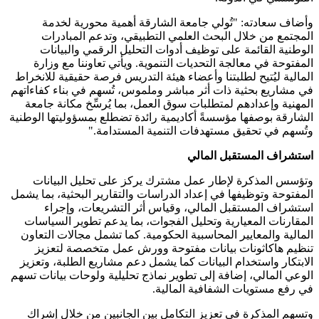
وأضاف سعادته: "تُولي جامعة الشارقة أهمية محورية لخدمة
المجتمع من خلال البحث العلمي التطبيقي، وتدعم المبادرات
الوطنية القائمة على توظيف أدوات التحليل الرقمي والبيانات
المفتوحة في معالجة التحديات التنموية. ويأتي تعاوننا مع وزارة
المالية ليُتيح لطلبتنا وأعضاء هيئة التدريس فرصة حقيقية للانخراط
في مشاريع بحثية ذات أثر مباشر وملموس، تُسهم في بناء كفاءاتهم
المهنية وإعدادهم لمتطلبات سوق العمل، بما يُرسِّخ مكانة جامعة
الشارقة بوصفها مؤسسةً أكاديمية رائدة تضطلع بمسؤوليتها الوطنية
وتُسهم في تحقيق مستهدفات التنمية المستدامة."
استشراف المستقبل المالي
وتؤسس المذكرة لإطار عمل مشترك يركز على تحليل البيانات
المفتوحة وتوظيفها في إعداد الدراسات والتقارير البحثية، بما يشمل
استشراف المستقبل المالي، وقياس أثر التشريعات، وإجراء
المقارنات المعيارية وتحليل الفجوات، بما يدعم تطوير السياسات
المالية والمعايير المحاسبية الحكومية. كما تشمل مجالات التعاون
تنظيم هاكاثونات بيانات مفتوحة وورش عمل متخصصة لتعزيز
الابتكار واستخدام البيانات كما يشمل دعم مشاريع الطلبة، وتعزيز
الوعي المالي، إضافة إلى تطوير نماذج تحليلية ولوحات بيانات تسهم
في رفع مستويات الشفافية المالية.
وتسهم المذكرة في تعزيز التكامل بين الجانبين من خلال إشراك