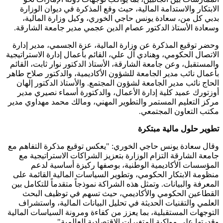
الابتكار والاستدامة المالية، حيث وقع المذكرة في ديوان الوزارة
بدبي كل من، سعادة يونس حاجي الخوري، وكيل وزارة المالية،
وسعادة الأستاذ الدكتور عصام الدين عجمي مدير جامعة الشارقة.
وحضر توقيع المذكرة عن وزارة المالية، عزة الجسمي، مدير إدارة
الاتصال الحكومي، وهنادي آل علي، القائم بأعمال إدارة الاستراتيجية
والمستقبل، وعن جامعة الشارقة، الأستاذ الدكتور نوار ثابت، القائم
بأعمال نائب مدير الجامعة للشؤون الأكاديمية، والدكتور صلاح طاهر
الحاج نائب مدير الجامعة لشؤون المجتمع. والأستاذ الدكتور إلهان
أوزتورك عميد كلية إدارة الأعمال، والدكتورة أسماء نصيري مدير
مركز التعليم المستمر والتطوير المهني، ومالك محمد مهداوي مدير
مكتب التعاون المجتمعي.
تطوير حلول مالية مبتكرة
وقال سعادة يونس حاجي الخوري: "يعكس توقيع مذكرة التفاهم مع
جامعة الشارقة التزام الوزارة بتعزيز الشراكات الاستراتيجية مع
المؤسسات الأكاديمية الوطنية، بوصفها ركيزة أساسية لدعم
منظومة الابتكار الحكومي، وتطوير السياسات المالية القائمة على
المعرفة والبيانات. وتمثل هذه الشراكة نموذجاً متقدماً للتكامل بين
القطاعين الحكومي والأكاديمي، حيث تسهم في توظيف البحث
العلمي والتقنيات الحديثة في تحليل البيانات المالية، واستشراف
التوجهات المستقبلية، بما يعزز من كفاءة ومرونة السياسات المالية
وقدرتها على مواكبة المتغيرات الاقتصادية العالمية".