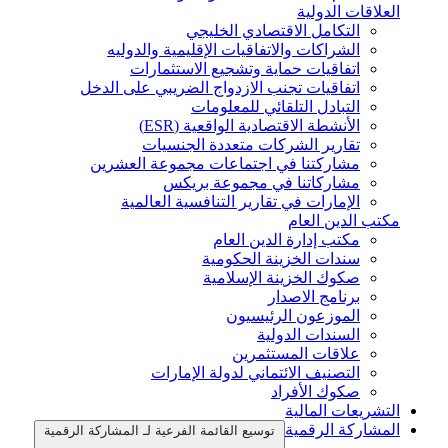
العلاقات الدولية
التكامل الاقتصادي الخليجي
الشراكات والاتفاقيات الإقليمية والدوليه
اتفاقيات حماية وتشجيع الاستثمارات
اتفاقيات تجنب الازدواج الضريبي على الدخل
التبادل التلقائي للمعلومات
الأنشطة الاقتصادية الواقعية (ESR)
تقارير الشركات متعددة الجنسيات
مشاركتنا في اجتماعات مجموعة العشرين
مشاركاتنا في مجموعة بريكس
الإمارات في تقارير التنافسية العالمية
مكتب الدين العام
مكتب إدارة الدين العام
سندات الخزينة الحكومية
صكوك الخزينة الإسلامية
برنامج الاصدار
الموزعون الرئيسيون
السندات الدولية
علاقات المستثمرين
التصنيف الائتماني لدولة الإمارات
صكوك الأفراد
التشريعات المالية
المشاركة الرقمية
توسيع القائمة الفرعية لـ المشاركة الرقمية