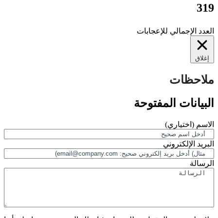
3
دد الإجمالي للإعجابات
لاق
احظات
بيانات المفتوحة
اسم
(اختياري)
ريد الإلكتروني
سالة